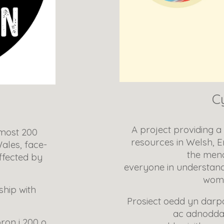
C
A project
providing a
lmost 200
resources in Welsh, En
ales, face-
the men
ffected by
everyone in understandi
wome
ship with
Prosiect oedd
yn
darpa
ac adnodda
ron i 200 o