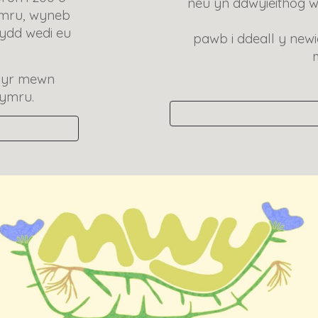
neu yn ddwyieithog w
Cymru, wyneb
sydd wedi eu
pawb i ddeall y newi
Ynyr mewn
Cymru.