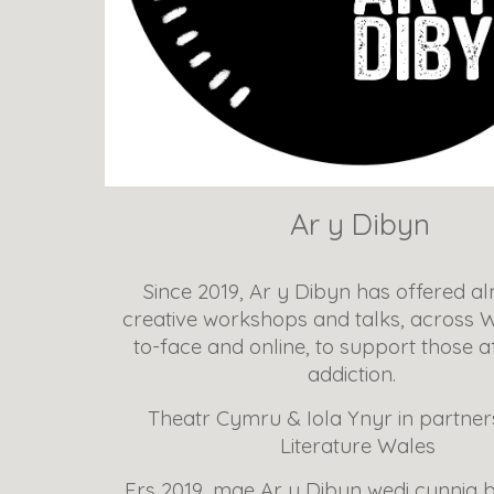
Ar y Dibyn
Since 2019, Ar y Dibyn has offered a
creative workshops and talks, across W
to-face and online, to support those a
addiction.
Theatr Cymru & Iola Ynyr in partner
Literature Wales
Ers 2019, mae Ar y Dibyn wedi cynnig b