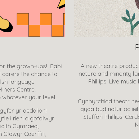
P
A new theatre product
for the grown-ups! Babi
nature and minority l
d carers the chance to
Phillips. Live mus
lsh language.
Miners Centre,
 whatever your level.
Cynhyrchiad theatr ne
gyda byd natur ac ieith
gyfer yr oedolion!
Steffan Phillips. Ce
fle i rieni a gofalwyr
N
iaith Gymraeg,
Glowyr Caerffili,