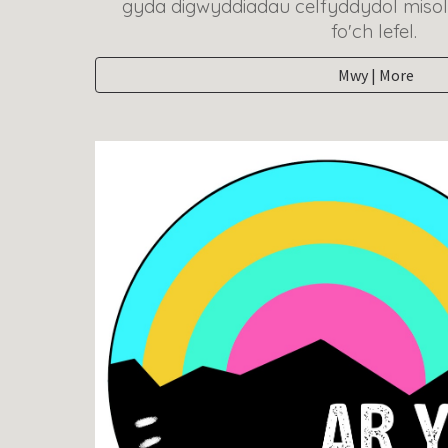
gyda digwyddiadau celfyddydol miso
fo'ch lefel.
Mwy | More