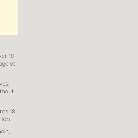
ver 18
age at
ves,
thout
ros 18
rfon
ain,