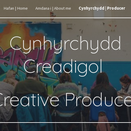
Hafan | Home
Amdana i | About me
Cynhyrchydd | Producer
ip to main content
Skip to navigat
Cynhyrchydd
Creadigol
reative Produc