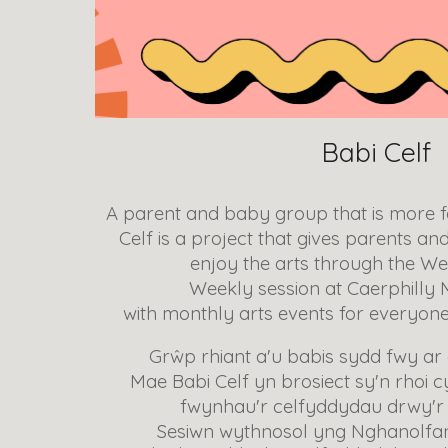
Babi Celf
A parent and baby group that is more 
Celf is a project that gives parents an
enjoy the arts through the We
Weekly session at Caerphilly 
with monthly arts events for everyone
Grŵp rhiant a'u babis sydd fwy ar 
Mae Babi Celf yn brosiect sy'n rhoi cy
fwynhau'r celfyddydau drwy'r 
Sesiwn wythnosol yng Nghanolfan 