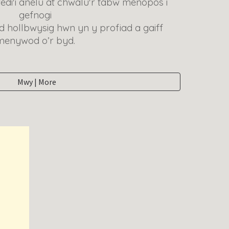
edi'i anelu at chwalu'r tabŵ menopos i
gefnogi
d hollbwysig hwn yn y profiad a gaiff
menywod o’r byd.
Mwy | More