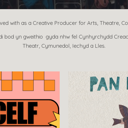
lved with as a Creative Producer for Arts, Theatre, 
i bod yn gweithio gyda nhw fel Cynhyrchydd Creadi
Theatr, Cymun
edol,
Iechyd a Lles.