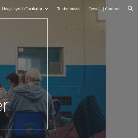
Hwylusydd /Faciliator
Testimonials
Cyswllt | Contact
ion
e
r