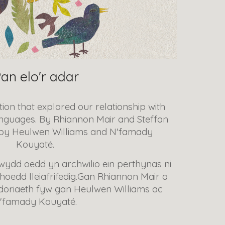
an elo'r adar
ion that explored our relationship with
anguages. By Rhiannon Mair and Steffan
ic by Heulwen Williams and N'famady
Kouyaté.
wydd oedd yn archwilio ein perthynas ni
oedd lleiafrifedig.
Gan Rhiannon Mair a
rddoriaeth fyw gan Heulwen Williams ac
'famady Kouyaté.