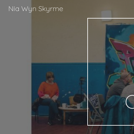
Nia Wyn Skyrme
Sk
C