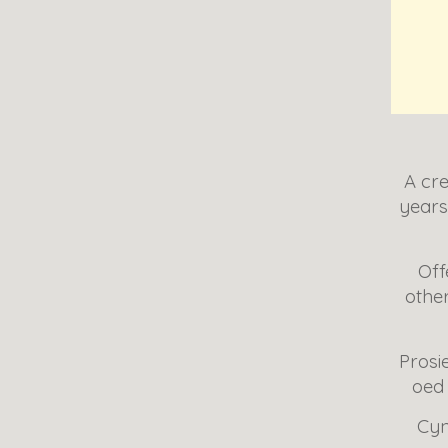
A cre
years
Off
othe
Prosi
oed
Cyn