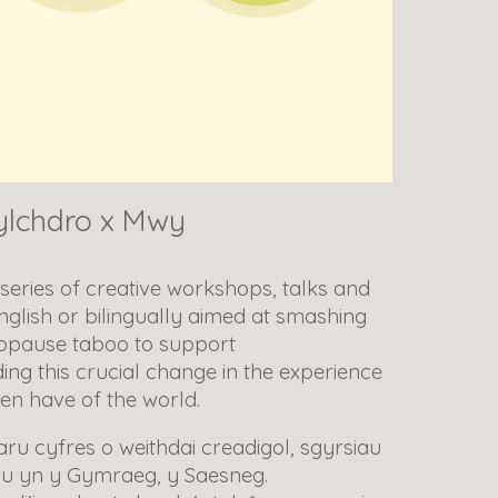
ylchdro x Mwy
 series of creative workshops, talks and
glish or bilingually
aimed at smashing
opause taboo to support
ng this crucial change in the experience
n have of the world.
ru cyfres o weithdai creadigol, sgyrsiau
u yn y Gymraeg, y Saesneg.