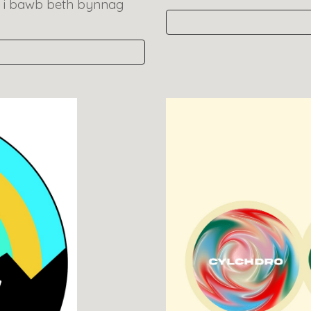
l i bawb beth bynnag